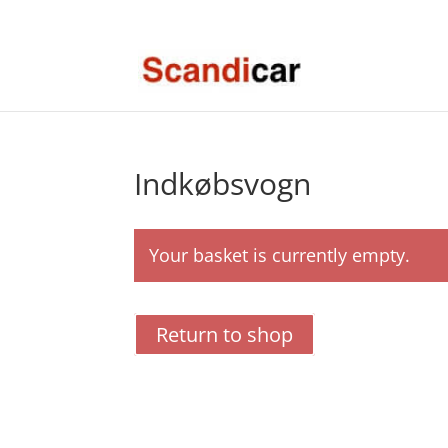
81616555
info@scandicar.dk
Indkøbsvogn
Your basket is currently empty.
Return to shop